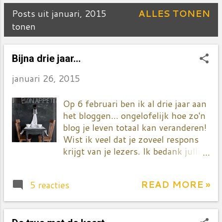
Posts uit januari, 2015
ALLES TONEN
P
tonen
o
Bijna drie jaar...
s
januari 26, 2015
t
s
Op 6 februari ben ik al drie jaar aan
het bloggen... ongelofelijk hoe zo'n
blog je leven totaal kan veranderen!
Wist ik veel dat je zoveel respons
krijgt van je lezers. Ik bedank jullie
hier dan ook onmiddellijk allemaal
voor al die leuke reacties! Rue de
READ MORE »
5 reacties
Surène is ondertussen een vast
onderdeel van mijn/ons leven
geworden. Ik kan écht niet meer