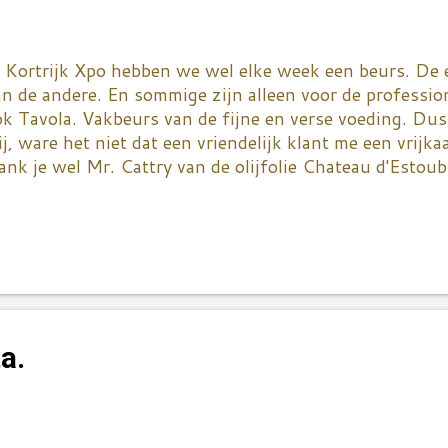
 Kortrijk Xpo hebben we wel elke week een beurs. De e
n de andere. En sommige zijn alleen voor de professio
k Tavola. Vakbeurs van de fijne en verse voeding. Dus
j, ware het niet dat een vriendelijk klant me een vrijka
nk je wel Mr. Cattry van de olijfolie Chateau d'Estoub
mmer dat ik maar enkele uren kon blijven - ja, wij we
ndag :) Overal ben ik als blogster met open armen on
to's maken. Ook qua staaltjes ben ik verwend...kijk we
e kreeg om te proberen! Van Isigny kende ik alleen de 
aag en veel gebruik. Ze hebben echter buiten room en 
un assortiment. Hun producten zijn AOC - Appellation
ofwel Label Rouge. Isigny sur Mer ligt in Normandië en
a.
nerale zouten, carotenoïdes en oligo-elementen. Vraag