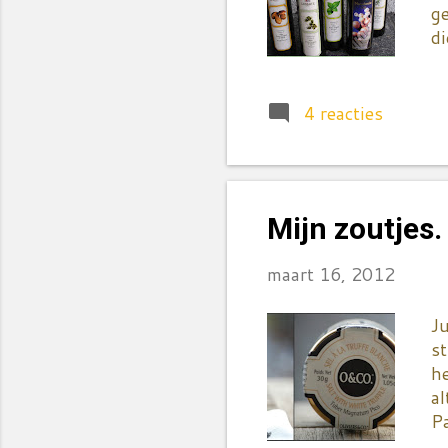
g
di
li
he
va
4 reacties
ve
Be
pe
ba
Mijn zoutjes.
de
s
maart 16, 2012
Ju
st
h
al
Pa
L