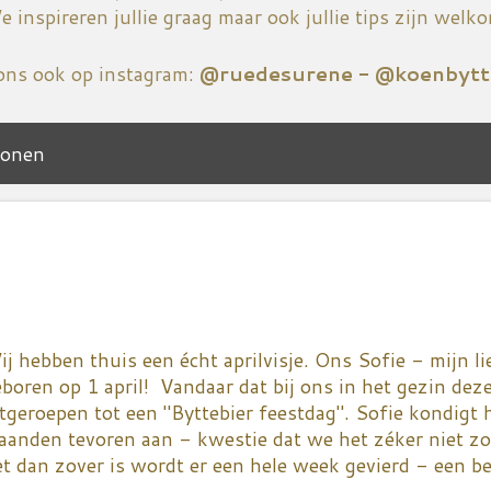
 inspireren jullie graag maar ook jullie tips zijn welk
ons ook op instagram:
@ruedesurene - @koenbytt
tonen
j hebben thuis een écht aprilvisje. Ons Sofie - mijn li
boren op 1 april! Vandaar dat bij ons in het gezin deze 
tgeroepen tot een "Byttebier feestdag". Sofie kondigt h
aanden tevoren aan - kwestie dat we het zéker niet zo
t dan zover is wordt er een hele week gevierd - een be