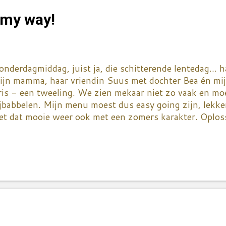
uwei kookworkshops organiseert. That's my piece of c
 my way!
llie...ik ben al voor twee sessies ingeschreven. In de k
nderdagmiddag, juist ja, die schitterende lentedag... 
ijn mamma, haar vriendin Suus met dochter Bea én mi
ris - een tweeling. We zien mekaar niet zo vaak en mo
jbabbelen. Mijn menu moest dus easy going zijn, lekke
et dat mooie weer ook met een zomers karakter. Oploss
aatje. Iedereen kent vast de klassieke salade niçoise me
ofdbestanddelen groene boontjes, anjovis en tonijn. W
riante op dit recept. Ik ga resoluut voor verse tonijn, 
g mooi rosé is. Denk eraan om de vis zeker een half uu
orrand uit de frigo te halen. Anders is hij bruin van bu
nbinnen. De gebakken vis laat je even afkoelen en dan s
ierkantjes. Neem één grote tonijnsteak per twee perso
grediënten zijn anjovis uit blik - wel goed uitgelekt en