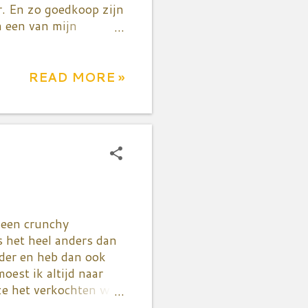
. En zo goedkoop zijn
m een van mijn
at moeilijk alhoewel
euken. Heeft iemand
 is makkelijk en het
READ MORE »
oot. Very rewarding!
hien een eerste
twee dikke bossen
 mensen kunnen alles
 Haal je beste
 een crunchy
s het heel anders dan
der en heb dan ook
oest ik altijd naar
 ze het verkochten was
s gezeten met 5 kilo