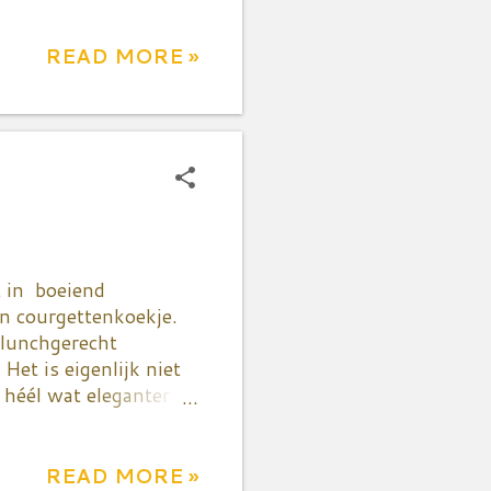
amilie een
rvan krijgen jullie
e aprilvissen.
READ MORE »
rkt in Rijsel
er dan enkele weken
djesmaat - én duur -
ortels. Nog even
kt veranderen.
t in boeiend
en courgettenkoekje.
s lunchgerecht
Het is eigenlijk niet
 héél wat eleganter
 neem van die dunne,
en zeef en duw met de
t is belangrijk om
READ MORE »