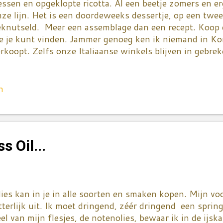
ssen en opgeklopte ricotta. Al een beetje zomers en er
ze lijn. Het is een doordeweeks dessertje, op een twee
knutseld. Meer een assemblage dan een recept. Koop d
e je kunt vinden. Jammer genoeg ken ik niemand in Kort
rkoopt. Zelfs onze Italiaanse winkels blijven in gebre
eheim adres voor mij? Frambozen, bosbessen en aardbei
et seizoen én zeker niet goedkoop - worden ze ooit go
et aan weerstaan. Bijna elke week belanden ze in mijn 
n
t bakje zijn ze ook niet te versmaden, maar met een kl
ssen nog lekkerder. Hou ze vooral op kamertemperatuu
nest voor de delicate smaak. Wassen doe je ook best z
agiele frambozen niet te pletten. Alleen de aardbeien
 Oil...
nden nemen en verdelen in wat kleinere stukjes... De r
amen met een...
ies kan in je in alle soorten en smaken kopen. Mijn vo
tterlijk uit. Ik moet dringend, zéér dringend een spri
el van mijn flesjes, de notenolies, bewaar ik in de ijsk