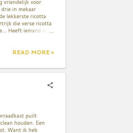
g vriendelijk voor
 drie in mekaar
e lekkerste ricotta
rijk die verse ricotta
ke... Heeft iemand een
en. Wel niet echt in
edkoop? - ik kan er
mandje... Recht uit
READ MORE »
eine ingreep zijn de
r. De ijskast is
eer voorzichtig om de
 moeten we onder
icotta klop je op
orraadkast puilt
ngclean houden. Een
ast. Want ik heb