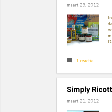
maart 23, 2012
In
da
oo
mi
Da
Ja
zo
fo
1 reactie
me
gr
h
- 
Simply Ricott
mi
maart 21, 2012