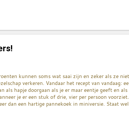
arrokaans trouwfeest... Zondag doen we met de hele f
rjaardagsbarbecue - weer of geen weer! Een verslag hie
lgende week... Nu concentreren we ons eerst even op d
oensdagmorgen ben ik met mijn maatje John naar de ma
ereden. Het aanbod van groenten was al heel wat grot
eleden. Maar de echte primeurs zijn nog maar met mon
nwezig. Asperges, jonge erwten, artisjokken...jonge w
ers!
chten, nog een beetje mooi weer en dan zie je de mar
nlangs hebben we nog een leuke winkel ...
oenten kunnen soms wat saai zijn en zeker als ze nie
zelschap verkeren. Vandaar het recept van vandaag: e
n als hapje doorgaan als je er maar eentje geeft en al
nneer je er een stuk of drie, vier per persoon voorziet. 
er dan een hartige pannekoek in miniversie. Staat wel
n zo'n grote lap. Begin met je courgetten te raspen -
nge die hebben niet zoveel pitten en sap. Doe ze in e
hterkant van een lepel er zoveel mogelijk vocht uit. Di