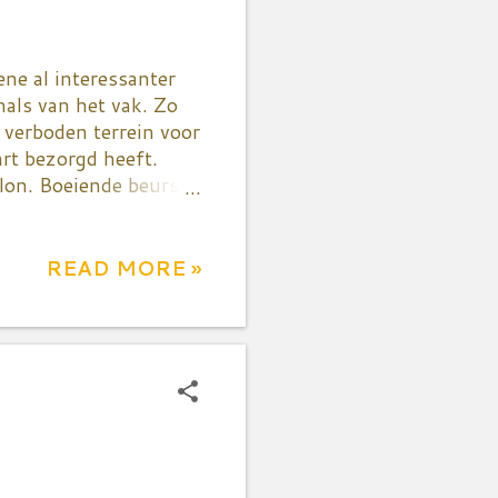
ne al interessanter
nals van het vak. Zo
 verboden terrein voor
art bezorgd heeft.
lon. Boeiende beurs!
rken soms ook op
tvangen en mocht ik
lke leuke producten ik
READ MORE »
zure room, die ik erg
boter ook kazen in
 d'Origine Contrôlée
 het gras is rijk aan
 me niet w...