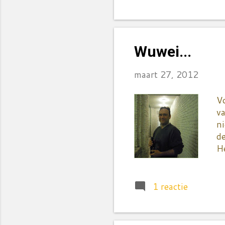
a
ei
go
hu
Wuwei...
Ro
vu
maart 27, 2012
V
va
ni
de
He
ve
ci
v
1 reactie
ha
he
ee