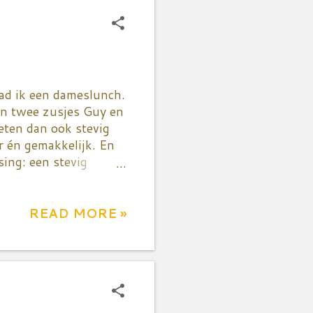
ake! En wat dachten
euken van he...
had ik een dameslunch.
jn twee zusjes Guy en
eten dan ook stevig
r én gemakkelijk. En
ing: een stevig
t als
el mijn versie is een
kort gebakken zodat hij
READ MORE »
r à drie kwartier op
iten en ijskoud
nij je alles in dikke
nen. De andere
 afgedept me...