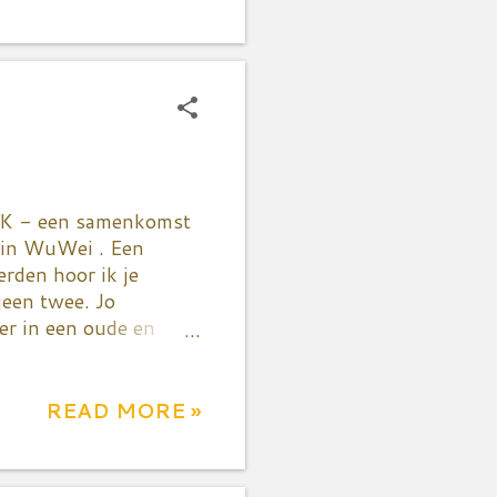
om doe er een heel
m, bakpoeder en voeg
ourgetten zijn van
ijn en oregano bij.
 antikleefpan op het
erK - een samenkomst
w in WuWei . Een
erden hoor ik je
geen twee. Jo
ier in een oude en
oept van een
 eenvoud. Heerlijk
nsluitend bezoek van
READ MORE »
 gedacht. Natuurlijk
to is Jo Heirman die in
t leuk aan vind is dat