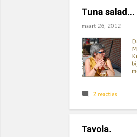
W
Tuna salad...
ju
maart 26, 2012
Do
M
K
bi
m
sl
ho
va
2 reacties
no
vo
va
v
Tavola.
in