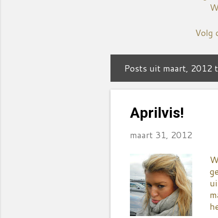
We
Volg 
Posts uit maart, 2012 
P
o
s
Aprilvis!
t
maart 31, 2012
s
Wi
ge
ui
m
he