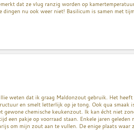
emerkt dat ze vlug ranzig worden op kamertemperatuur
e dingen nu ook weer niet! Basilicum is samen met tij
evelingskruiden. Met koriander heb ik het nog steeds w
t - ik besef dat - onontbeerlijk is in de Aziatische k
n jullie hier een tip voor mij? Zelf basilicumolie maken
rschil met het spul dat ze in de winkel verkopen is gr
gin met een goede olijfolie, geen gewone, neem missc
rsing. Giet flink wat in je blender en voeg tenminste 
silicum toe. Ik neem alleen de blaadjes, maar zuinige
 mixer induwen. Blend tot alles redelijk fijn gehakt is.
auspann...
llie weten dat ik graag Maldonzout gebruik. Het heeft
ructuur en smelt letterlijk op je tong. Ook qua smaak i
et gewone chemische keukenzout. Ik kan écht niet zon
tijd een pakje op voorraad staan. Enkele jaren geleden m
rijs om mijn zout aan te vullen. De enige plaats waar
a Grande Epicerie. We hebben nog op de Bateau Mouche