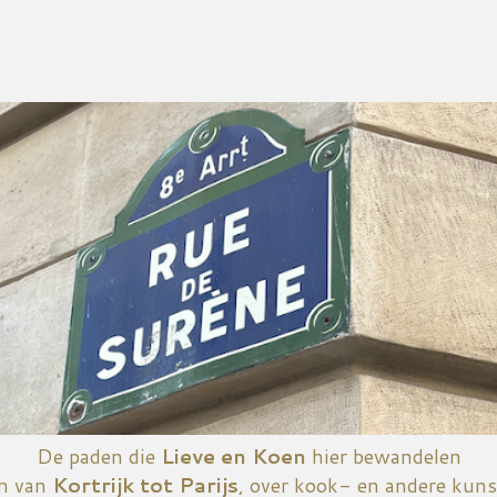
Doorgaan naar hoofdcontent
De paden die
Lieve en Koen
hier bewandelen
n van
Kortrijk tot Parijs
, over kook- en andere kuns