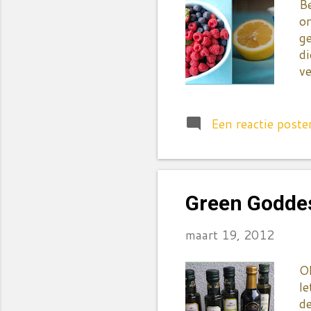
Be
on
ge
di
ve
g
h
ni
Een reactie poste
he
be
fu
fr
Green Goddess
ha
s
maart 19, 2012
Ol
le
de