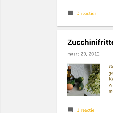
M
ve
vo
3 reacties
W
g
g
aa
Zucchinifritt
wa
O
maart 29, 2012
Gr
ge
Ka
wa
me
da
la
ac
1 reactie