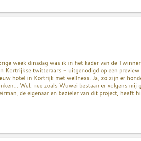
chteraf een krokant koekje te krijgen. Neem een mengk
tje in, meng het met de uitgeperste groenten, de bloe
ed wat peper en zout toe. Ik doe er voor de smaak - c
is uit aan de flauwe kant - nog wat gedroogde rozemar
er alles goed door mekaar en laat even rusten. Zet een
ur e...
orige week dinsdag was ik in het kader van de Twinn
n Kortrijkse twitteraars - uitgenodigd op een previe
euw hotel in Kortrijk met wellness. Ja, zo zijn er hond
nken... Wel, nee zoals Wuwei bestaan er volgens mij 
irman, de eigenaar en bezieler van dit project, heeft h
rlaten drukkerij een ruimte gecreëerd die de sfeer opr
sterciënzer klooster. Dépouillé, maar luxueus in al zijn
oor mensen met een te volle agenda... Brunchen met aa
mman, sauna...gewoon op restaurant gaan, aan alles is
b ik wat foto's gemaakt! Die vriendelijke gast op de fo
n vorig leven een top marketeer was. Nu, wat ik er éch