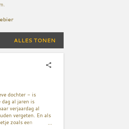
om.
ebier
ALLES TONEN
eve dochter - is
dag al jaren is
aar verjaardag al
uden vergeten. En als
etje zoals een