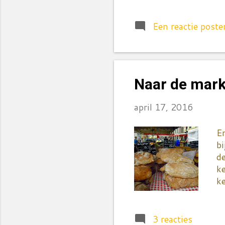
de
af
in
Een reactie poste
m
ov
o
sc
Naar de markt
le
ve
april 17, 2016
E
bi
de
ke
ke
zo
o
mi
3 reacties