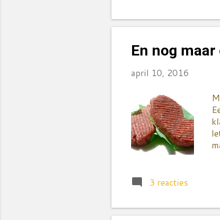
Wa
ke
pa
on
En nog maar 
on
april 10, 2016
M
Ee
kl
le
ma
ee
ga
li
3 reacties
pa
En
mi