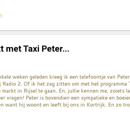
 radio aan leek me best wel aantrekkelijk. Omdat de w
metingen had, besloot ik op mijn tanden te bijten en al
 de kast te hebben voor ik op boodschap vertrok. De en
n
ezelf gunde was een lekkere lunch. Integraal samenges
erschotjes van deze week. Een beetje tatziki met wortel
pwarmer en als main dish een avocado gevuld met gua
ampi's. Een variatie op de klassieke avocado met garna
 met Taxi Peter...
kkerder! Je hebt twee keer niks nodig. Een rijpe avocad
rwaaide limoen ...
nkele weken geleden kreeg ik een telefoontje van Pete
j Radio 2. Of ik het zag zitten om met het programma 
 markt in Rijsel te gaan. En, jullie kennen me, zoiets 
er vragen! Peter is bovendien een sympatieke en boeien
n want hij woont en leeft bij ons in Kortrijk. En zo t
ndagmorgen met de Taxi Peter naar Rijsel. Azer - de t
ns eerst droppen op de markt van Wazemmes. Maar sorry
jn ding. Ik hou van foodmarkten en kledij en al die ande