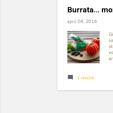
fr
Burrata... mo
re
april 04, 2016
Gi
c
st
v
ar
oo
en
i
1 reactie
t
ma
wa
ni
ve