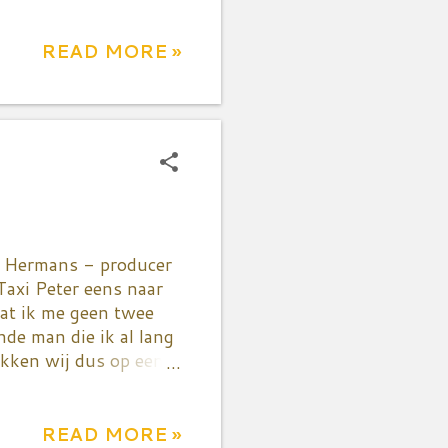
as echt gigantisch
les maar dan ook alles
ige reward die ik
READ MORE »
teld met de
s en radijsjes als
comole en warme
len maar véél
o, wat scampi's, een
r Hermans - producer
Taxi Peter eens naar
laat ik me geen twee
de man die ik al lang
rokken wij dus op een
axi chauffeur - wilde
, dat is écht niet
re prullen die je te
READ MORE »