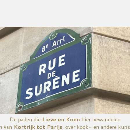
Doorgaan naar hoofdcontent
De paden die
Lieve en Koen
hier bewandelen
n van
Kortrijk tot Parijs
, over kook- en andere kuns