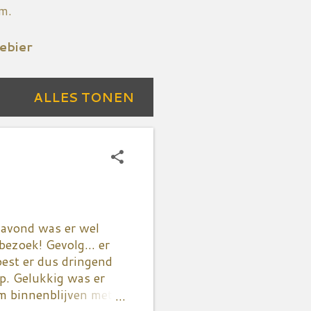
om.
ebier
ALLES TONEN
e avond was er wel
bezoek! Gevolg... er
oest er dus dringend
p. Gelukkig was er
m binnenblijven met