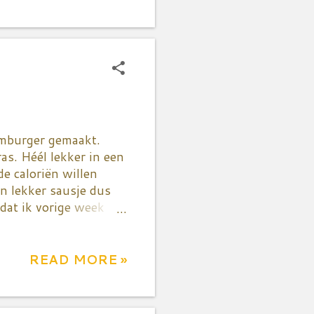
rasechte foodie is,
 kon ik hem dat
rlijk niet
e, rode radio 2 micro
e ...
mburger gemaakt.
as. Héél lekker in een
de caloriën willen
n lekker sausje dus
 dat ik vorige week
leen over tomaten
on ik écht niet laten
gen en dus zijn een
READ MORE »
o vlug in routines!
ausje in. Eentje naar
at bij mij altijd in de