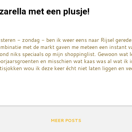
igo. Je hebt enkel een tomaat of twee nodig en een halv
zarella met een plusje!
cept gebruiken ze sjalotten maar ik had enkel ...
steren - zondag - ben ik weer eens naar Rijsel gerede
ombinatie met de markt gaven me meteen een instant v
ond niks speciaals op mijn shoppinglist. Gewoon wat 
oorjaarsgroenten en misschien wat kaas was al wat ik 
tisjokken wou ik deze keer écht niet laten liggen en ve
k niet aan. Stomen met of zonder druk, een lekker sau
 that's it. Maar Koen is niet echt fan van die distels
ets anders op de proppen komen. Ik heb dan maar wat 
omaten meegenomen om ons 's avonds een lekker zomers
ken. Gelukkig heb je vlak bij de markt een super tof It
ar ze burrata verkopen. Het luxe broertje van de mozare
ets meer dan een bol mozarella die ze opvullen met een
MEER POSTS
rmoed wel dat burrata qua caloriën het driedubbele haal