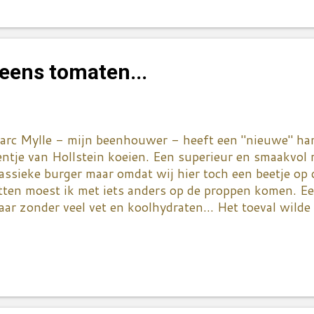
zemmes vindt, zeggen mij niks... En hoewel Peter een 
nde hij de markt op Place du Concert totaal niet. Dus
reltje even laten ontdekken... Onze passage bleef natuu
opgemerkt want Peter stak te pas en te onpas die dikk
eens tomaten...
der mijn neus. Af en toe kregen de marktkramers ook d
arc Mylle - mijn beenhouwer - heeft een "nieuwe" ha
ntje van Hollstein koeien. Een superieur en smaakvol r
assieke burger maar omdat wij hier toch een beetje op 
tten moest ik met iets anders op de proppen komen. Ee
ar zonder veel vet en koolhydraten... Het toeval wilde
n nieuw en tof kookboekje gekocht had. Eentje dat al
at. Ik weet wel dat mijn boekenkast uitpuilt maar dit k
ggen hoor mensen... Ik heb tenslotte àltijd tomaten lig
ar extra recepten meer dan welkom! Een mens vervalt z
 ja, er staat inderdaad een super lekker én eenvoudig s
jn hart want het is met zure room! Top dus want dat sta