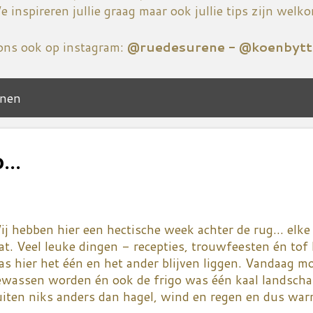
 inspireren jullie graag maar ook jullie tips zijn welk
ons ook op instagram:
@ruedesurene - @koenbytt
onen
...
j hebben hier een hectische week achter de rug... elk
t. Veel leuke dingen - recepties, trouwfeesten én tof 
s hier het één en het ander blijven liggen. Vandaag m
ewassen worden én ook de frigo was één kaal landscha
uiten niks anders dan hagel, wind en regen en dus war