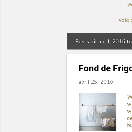
We
Volg 
Posts uit april, 2016 t
P
o
s
Fond de Frigo
t
april 25, 2016
s
Wi
wa
wa
g
b