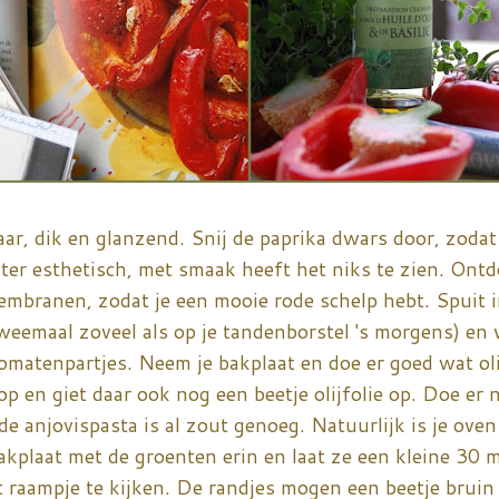
r, dik en glanzend. Snij de paprika dwars door, zodat 
outer esthetisch, met smaak heeft het niks te zien. Ontd
embranen, zodat je een mooie rode schelp hebt. Spuit i
weemaal zoveel als op je tandenborstel 's morgens) en 
omatenpartjes. Neem je bakplaat en doe er goed wat oli
op en giet daar ook nog een beetje olijfolie op. Doe er
e anjovispasta is al zout genoeg. Natuurlijk is je ove
bakplaat met de groenten erin en laat ze een kleine 30 
t raampje te kijken. De randjes mogen een beetje bruin