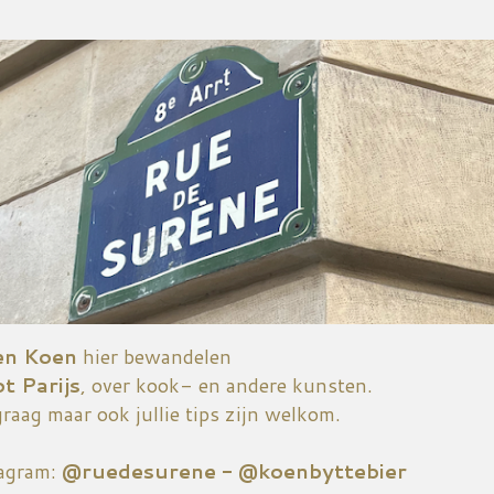
Doorgaan naar hoofdcontent
en Koen
hier bewandelen
ot Parijs
, over kook- en andere kunsten.
graag maar ook jullie tips zijn welkom.
tagram:
@ruedesurene - @koenbyttebier