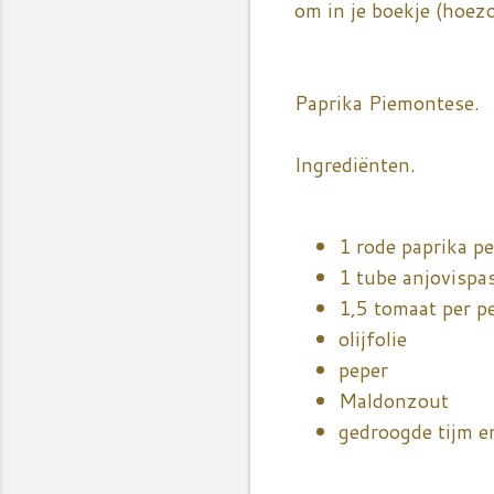
om in je boekje (hoezo
Paprika Piemontese.
Ingrediënten.
1 rode paprika p
1 tube anjovispas
1,5 tomaat per p
olijfolie
peper
Maldonzout
gedroogde tijm e