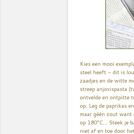
Kies een mooi exemplaa
steel heeft - dit is l
zaadjes en de witte m
streep anjovispasta (t
ontvelde en ontpitte t
op. Leg de paprikas er
maar géén zout want d
op 180°C... Steek je 
niet af en toe door he