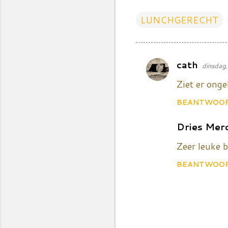
LUNCHGERECHT
cath
dinsdag
R
e
Ziet er ongel
a
BEANTWOO
c
t
Dries Mer
i
Zeer leuke b
e
BEANTWOO
s