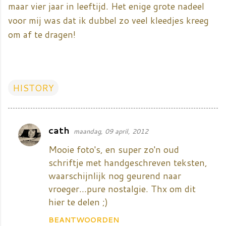
maar vier jaar in leeftijd. Het enige grote nadeel
voor mij was dat ik dubbel zo veel kleedjes kreeg
om af te dragen!
HISTORY
cath
maandag, 09 april, 2012
R
e
Mooie foto's, en super zo'n oud
a
schriftje met handgeschreven teksten,
waarschijnlijk nog geurend naar
c
vroeger...pure nostalgie. Thx om dit
t
hier te delen ;)
i
e
BEANTWOORDEN