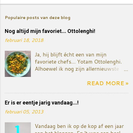
E
e
Populaire posts van deze blog
n
r
Nog altijd mijn favoriet... Ottolenghi!
e
februari 18, 2018
a
c
Ja, hij blijft écht een van mijn
t
favoriete chefs... Yotam Ottolenghi.
i
Alhoewel ik nog zijn allernieuwste
e
kookboek niet gekocht heb - het gaat
p
over zoete dingen, taart en dessert. Ik
READ MORE »
o
zal het vermoedelijk toch binnenkort
s
kopen want mijn ventje eet nu
Er is er eentje jarig vandaag...!
eenmaal graag iets zoets én ik wil ook
t
mijn reeks kookboeken van
februari 05, 2013
e
Ottolenghi compleet maken. Het
n
gerecht/salade komt uit Plenty more.
Vandaag ben ik op de kop af een jaar
Het is een mengeling van koude en
aan het bloggen. En 't was een heel