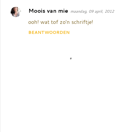
s
Moois van mie
maandag, 09 april, 2012
ooh! wat tof zo'n schriftje!
BEANTWOORDEN