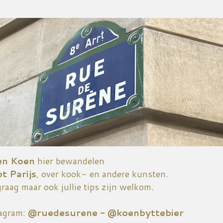
Doorgaan naar hoofdcontent
en Koen
hier bewandelen
ot Parijs
, over kook- en andere kunsten.
graag maar ook jullie tips zijn welkom.
tagram:
@ruedesurene - @koenbyttebier