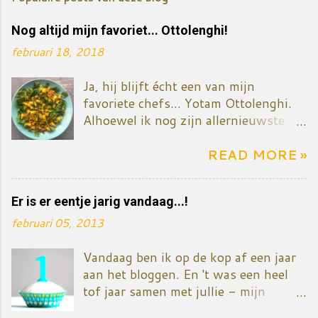
Nog altijd mijn favoriet... Ottolenghi!
februari 18, 2018
Ja, hij blijft écht een van mijn
favoriete chefs... Yotam Ottolenghi.
Alhoewel ik nog zijn allernieuwste
kookboek niet gekocht heb - het gaat
over zoete dingen, taart en dessert. Ik
READ MORE »
zal het vermoedelijk toch binnenkort
kopen want mijn ventje eet nu
Er is er eentje jarig vandaag...!
eenmaal graag iets zoets én ik wil ook
mijn reeks kookboeken van
februari 05, 2013
Ottolenghi compleet maken. Het
gerecht/salade komt uit Plenty more.
Vandaag ben ik op de kop af een jaar
Het is een mengeling van koude en
aan het bloggen. En 't was een heel
warme ingredïenten. Lekker dus die
tof jaar samen met jullie - mijn
tegenstellingen. Natuurlijk heb ik het
trouwe lezers... Nooit gedacht dat ik