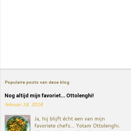
E
e
Populaire posts van deze blog
n
r
Nog altijd mijn favoriet... Ottolenghi!
e
februari 18, 2018
a
c
Ja, hij blijft écht een van mijn
t
favoriete chefs... Yotam Ottolenghi.
i