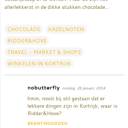
allerlekkerst in de dikke stukken chocolade...
CHOCOLADE
HAZELNOTEN
RIDDER&HOVE
TRAVEL - MARKET & SHOPS
WINKELEN IN KORTRIJK
nobutterfly
zondag, 26 januari, 2014
R
e
hmm, nooit bij stil gestaan dat er
a
lekkere dingen zijn in Kortrijk, waar is
Ridder&Hove?
c
t
BEANTWOORDEN