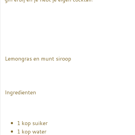
Lemongras en munt siroop
Ingredïenten
1 kop suiker
1 kop water