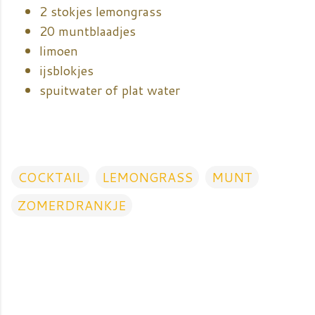
2 stokjes lemongrass
20 muntblaadjes
limoen
ijsblokjes
spuitwater of plat water
COCKTAIL
LEMONGRASS
MUNT
ZOMERDRANKJE
R
e
a
c