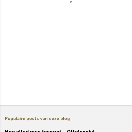
t
i
e
s
Populaire posts van deze blog
Nog altijd mijn favoriet... Ottolenghi!