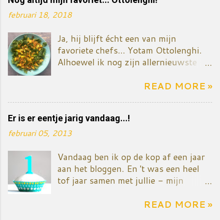
februari 18, 2018
Ja, hij blijft écht een van mijn
favoriete chefs... Yotam Ottolenghi.
Alhoewel ik nog zijn allernieuwste
kookboek niet gekocht heb - het gaat
over zoete dingen, taart en dessert. Ik
READ MORE »
zal het vermoedelijk toch binnenkort
kopen want mijn ventje eet nu
Er is er eentje jarig vandaag...!
eenmaal graag iets zoets én ik wil ook
mijn reeks kookboeken van
februari 05, 2013
Ottolenghi compleet maken. Het
gerecht/salade komt uit Plenty more.
Vandaag ben ik op de kop af een jaar
Het is een mengeling van koude en
aan het bloggen. En 't was een heel
warme ingredïenten. Lekker dus die
tof jaar samen met jullie - mijn
tegenstellingen. Natuurlijk heb ik het
trouwe lezers... Nooit gedacht dat ik
recept niet letterlijk gevolgd... want
het zo leuk zou vinden. Een blog dat
READ MORE »
dan moest ik weer véél te veel kruiden
is zo'n beetje alsof je een extra kindje