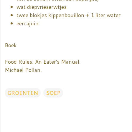
wat diepvrieserwtjes
twee blokjes kippenbouillon + 1 liter water
een ajuin
Boek
Food Rules. An Eater's Manual.
Michael Pollan.
GROENTEN
SOEP
R
e
a