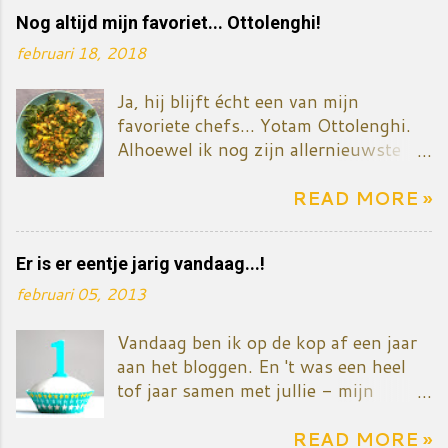
Nog altijd mijn favoriet... Ottolenghi!
februari 18, 2018
Ja, hij blijft écht een van mijn
favoriete chefs... Yotam Ottolenghi.
Alhoewel ik nog zijn allernieuwste
kookboek niet gekocht heb - het gaat
over zoete dingen, taart en dessert. Ik
READ MORE »
zal het vermoedelijk toch binnenkort
kopen want mijn ventje eet nu
Er is er eentje jarig vandaag...!
eenmaal graag iets zoets én ik wil ook
mijn reeks kookboeken van
februari 05, 2013
Ottolenghi compleet maken. Het
gerecht/salade komt uit Plenty more.
Vandaag ben ik op de kop af een jaar
Het is een mengeling van koude en
aan het bloggen. En 't was een heel
warme ingredïenten. Lekker dus die
tof jaar samen met jullie - mijn
tegenstellingen. Natuurlijk heb ik het
trouwe lezers... Nooit gedacht dat ik
recept niet letterlijk gevolgd... want
het zo leuk zou vinden. Een blog dat
READ MORE »