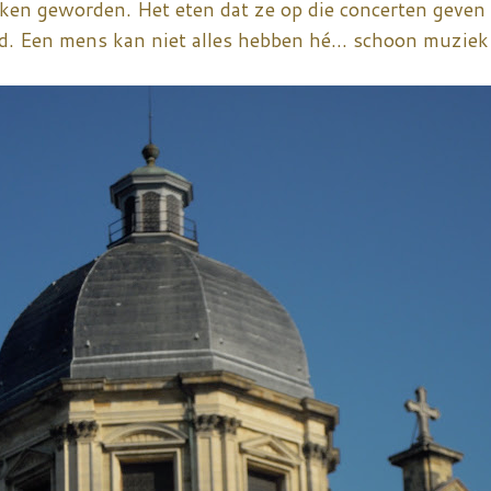
inken geworden. Het eten dat ze op die concerten geven 
d. Een mens kan niet alles hebben hé... schoon muziek