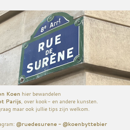
Doorgaan naar hoofdcontent
en Koen
hier bewandelen
ot Parijs
, over kook- en andere kunsten.
graag maar ook jullie tips zijn welkom.
tagram:
@ruedesurene - @koenbyttebier