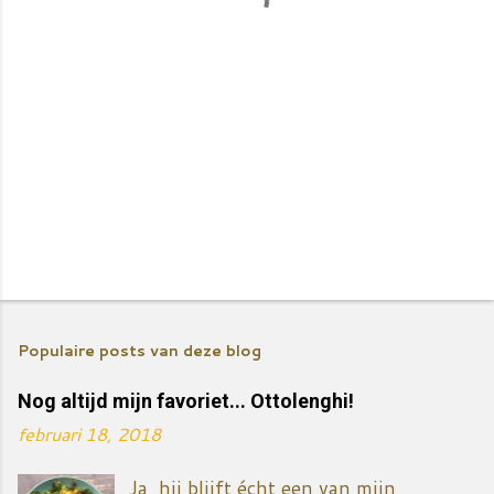
E
e
Populaire posts van deze blog
n
r
Nog altijd mijn favoriet... Ottolenghi!
e
februari 18, 2018
a
c
Ja, hij blijft écht een van mijn