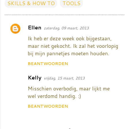
SKILLS & HOW TO
TOOLS
Ellen
zaterdag, 09 maart, 2013
R
e
Ik heb er deze week ook bijgestaan,
a
maar niet gekocht. Ik zal het voorlopig
bij mijn pannetjes moeten houden.
c
t
BEANTWOORDEN
i
Kelly
e
vrijdag, 15 maart, 2013
s
Misschien overbodig, maar lijkt me
wel verdomd handig. :)
BEANTWOORDEN