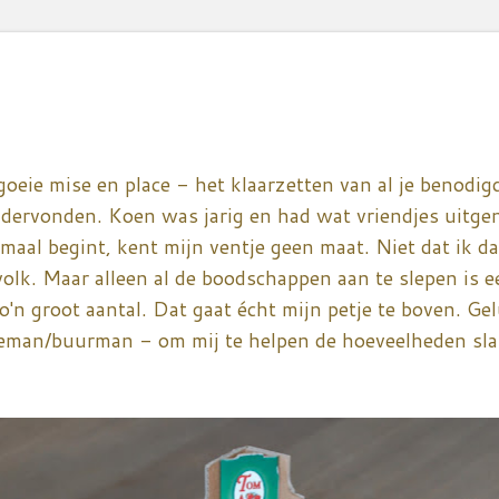
goeie mise en place - het klaarzetten van al je benodi
ndervonden. Koen was jarig en had wat vriendjes uitgen
nmaal begint, kent mijn ventje geen maat. Niet dat ik dat
volk. Maar alleen al de boodschappen aan te slepen is
o'n groot aantal. Dat gaat écht mijn petje te boven. Ge
teman/buurman - om mij te helpen de hoeveelheden sla