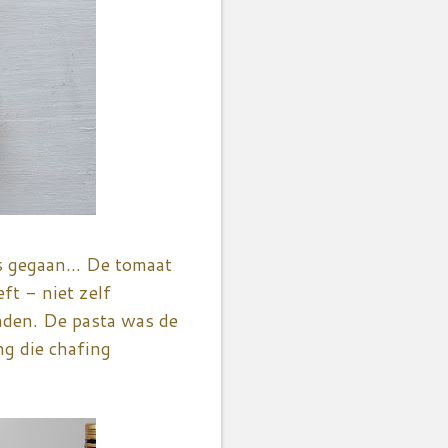
s gegaan... De tomaat
t - niet zelf
aden. De pasta was de
ng die chafing