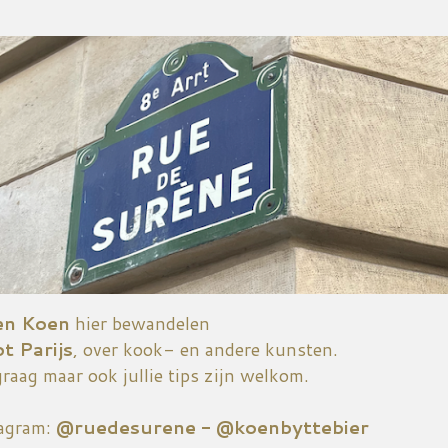
Doorgaan naar hoofdcontent
en Koen
hier bewandelen
ot Parijs
, over kook- en andere kunsten.
graag maar ook jullie tips zijn welkom.
tagram:
@ruedesurene - @koenbyttebier