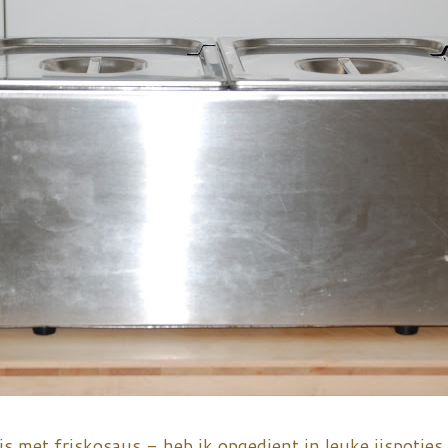
ijs met friskosaus - heb ik opgedient in leuke ijspotj