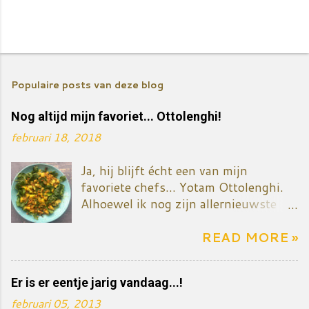
E
e
Populaire posts van deze blog
n
r
Nog altijd mijn favoriet... Ottolenghi!
e
februari 18, 2018
a
c
Ja, hij blijft écht een van mijn
t
favoriete chefs... Yotam Ottolenghi.
i
Alhoewel ik nog zijn allernieuwste
e
kookboek niet gekocht heb - het gaat
p
over zoete dingen, taart en dessert. Ik
READ MORE »
o
zal het vermoedelijk toch binnenkort
s
kopen want mijn ventje eet nu
Er is er eentje jarig vandaag...!
eenmaal graag iets zoets én ik wil ook
t
mijn reeks kookboeken van
februari 05, 2013
e