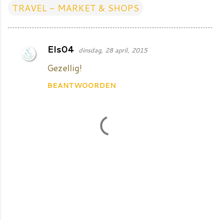
TRAVEL - MARKET & SHOPS
Els04
dinsdag, 28 april, 2015
R
e
Gezellig!
a
BEANTWOORDEN
c
t
i
e
s