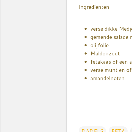
Ingredïenten
verse dikke Medj
gemende salade m
olijfolie
Maldonzout
fetakaas of een 
verse munt en of 
amandelnoten
DADELS
FETA