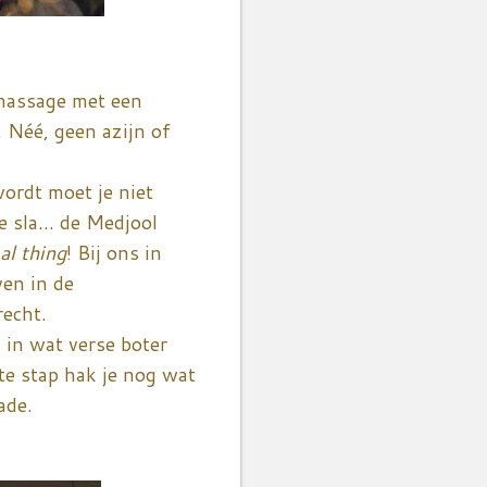
 massage met een
. Néé, geen azijn of
wordt moet je niet
 sla... de Medjool
al thing
! Bij ons in
ven in de
recht.
 in wat verse boter
te stap hak je nog wat
ade.