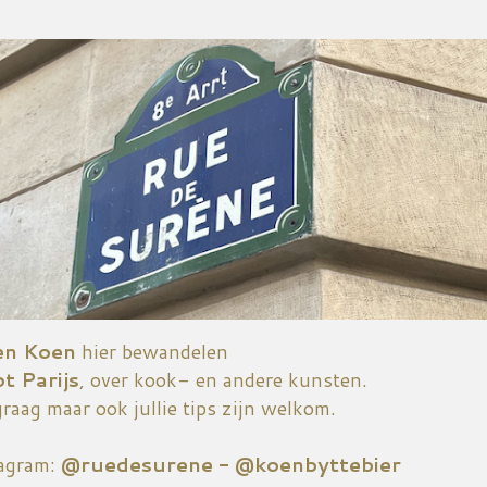
Doorgaan naar hoofdcontent
en Koen
hier bewandelen
ot Parijs
, over kook- en andere kunsten.
graag maar ook jullie tips zijn welkom.
tagram:
@ruedesurene - @koenbyttebier