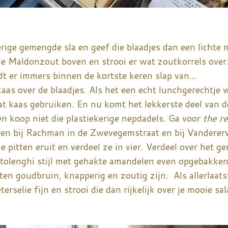
ige gemengde sla en geef die blaadjes dan een lichte
l je Maldonzout boven en strooi er wat zoutkorrels over
dt er immers binnen de kortste keren slap van...
aas over de blaadjes. Als het een echt lunchgerechtje 
at kaas gebruiken. En nu komt het lekkerste deel van de
 en koop niet die plastiekerige nepdadels. Ga voor
the re
nden bij Rachman in de Zwevegemstraat en bij Vanderer
 pitten eruit en verdeel ze in vier. Verdeel over het ge
tolenghi stijl met gehakte amandelen even opgebakken
en goudbruin, knapperig en zoutig zijn. Als allerlaats
eterselie fijn en strooi die dan rijkelijk over je mooie sal