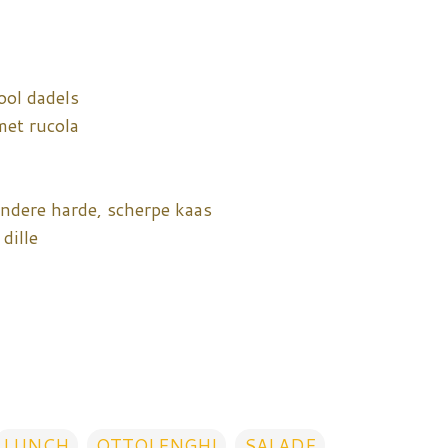
ool dadels
et rucola
andere harde, scherpe kaas
dille
LUNCH
OTTOLENGHI
SALADE