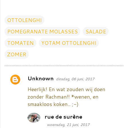
OTTOLENGHI
POMEGRANATE MOLASSES
SALADE
TOMATEN
YOTAM OTTOLENGHI
ZOMER
Unknown
dinsdag, 06 juni, 2017
R
e
Heerlijk! En wat zouden wij doen
a
zonder Rachman!! *wenen, en
smaakloos koken.. ;-)
c
t
rue de surène
i
woensdag, 21 juni, 2017