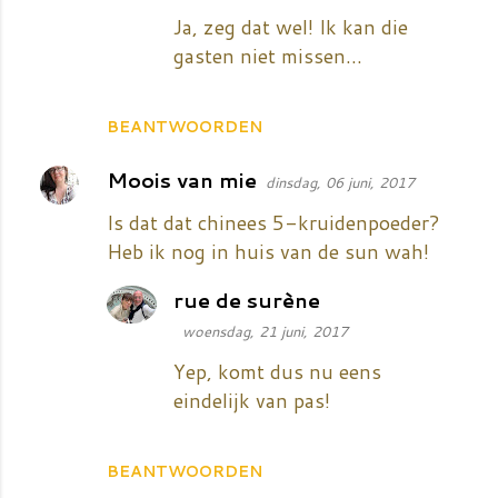
e
Ja, zeg dat wel! Ik kan die
s
gasten niet missen...
BEANTWOORDEN
Moois van mie
dinsdag, 06 juni, 2017
Is dat dat chinees 5-kruidenpoeder?
Heb ik nog in huis van de sun wah!
rue de surène
woensdag, 21 juni, 2017
Yep, komt dus nu eens
eindelijk van pas!
BEANTWOORDEN