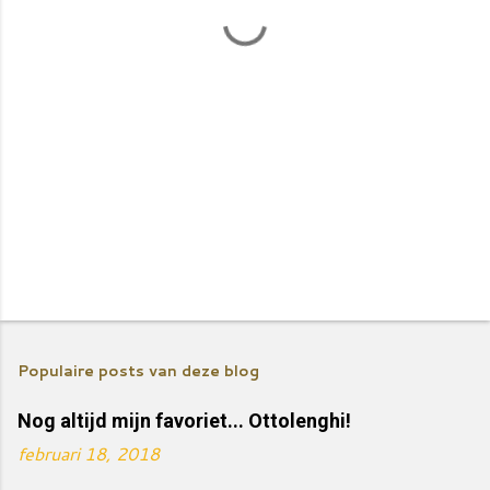
E
e
Populaire posts van deze blog
n
r
Nog altijd mijn favoriet... Ottolenghi!
e
februari 18, 2018
a